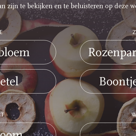
n zijn te bekijken en te beluisteren op deze w
E
bloem
Rozenpa
etel
Boontj
ST
W
boom