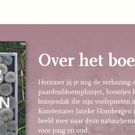
NA UURHERINNERING
Over het bo
Herinner jij je nog de verbazing
paardenbloempluisjes, boontjes 
huisjesslak die zijn voelsprieten 
Kunstenares Janske Hombergen n
beeld mee naar deze natuurheri
voor jong en oud.