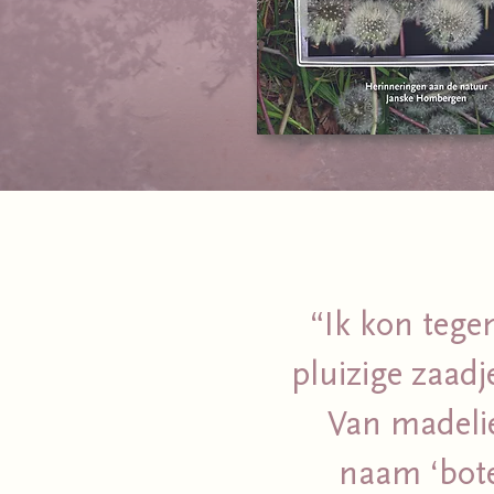
“Ik kon tege
pluizige zaad
Van madelie
naam ‘bote