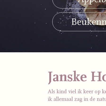
Beukenn
Janske H
Als kind viel ik keer op 
ik allemaal zag in de nat