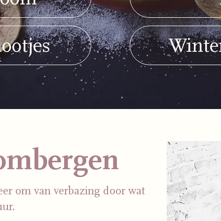
ootjes
Winte
ombergen
keer om van verbazing door wat
uur.