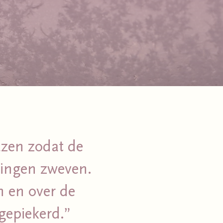
azen zodat de
gingen zweven.
n en over de
gepiekerd.”