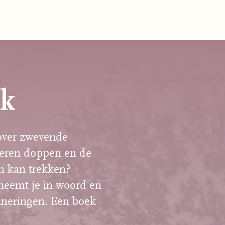
OVER JANSKE
DOE MEE
CONTACT
ek
 over zwevende
leren doppen en de
in kan trekken?
eemt je in woord en
nneringen. Een boek