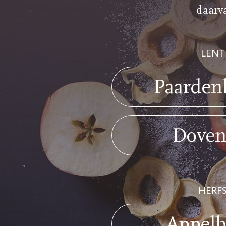
daarva
LENT
Paarden
Doven
HERF
Appel