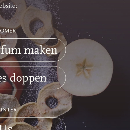
ebsite:
ZOMER
rfum maken
es doppen
INTER
IJs