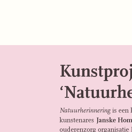
Kunstproj
‘Natuurhe
is een 
Natuurherinnering
Janske Hom
kunstenares
ouderenzorg organisatie