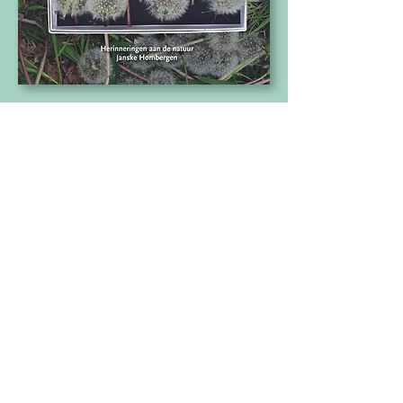
Doe mee!
Vind je het leuk om je eigen
herinnering aan de natuur te
delen en in te sturen voor deel 2
van
? Dat kan!
Naar buiten
Stuur een mailtje naar:
deel2@janskehombergen.nl